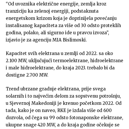
“Od uvoznika električne energije, zemlja kroz
tranziciju ka zelenoj energiji, podstaknuta
energetskom krizom koja je doprinijela povećanju
instalisanog kapaciteta za više od 30 odsto proteklih
godina, polako, ali sigurno ide u pravcu izvoza”,
izjavio je za agenciju MIA Bislimoski.
Kapacitet svih elektrana u zemlji od 2022. sa oko
2.100 MW, uključujući termoelektrane, hidroelektrane
i male hidroelektrane, do kraja 2023. trebalo bi da
dostigne 2.700 MW.
Trend ubrzane gradnje elektrana, prije svega
solarnih i to najvećim delom za sopstvenu potrošnju,
u Sjevernoj Makedoniji je krenuo početkom 2022. Od
tada, kako je on naveo, RKE je izdala više od 600
dozvola, od čega su 99 odsto fotonaponske elektrane,
ukupne snage 420 MW, a do kraja godine očekuje se