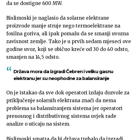
da se dostigne 600 MW.
Bislimoski je naglasio da solarne elektrane
proizvode manje struje nego termoelektrane na
fosilna goriva, ali ipak pomažu da se smanji uvozna
zavisnost zemlje. Tako je u prvih sedam mjeseci ove
godine uvoz, koji se obično kreće od 30 do 40 odsto,
smanjen na 14,5 odsto.
Država mora da izgradi Čebren i veliku gasnu
elektranu jer su neophodne za balansiranje
On je istakao da sve dok operatori izdaju dozvole za
priključenje solarnih elektrana znači da nema
problema sa balansiranjem sistema jer operatori
prenosnog i distributivnog sistema uvjek rade
analize o uticaju na sistem.
Bislimoski smatra da bi država trebalo da izgradi