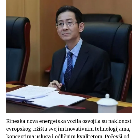
Kineska nova energetska vozila osvojila su naklonost
evropskog tržišta svojim inovativnim tehnologijama,
konceptima usluga i odličnim kvalitetom. Počevši od