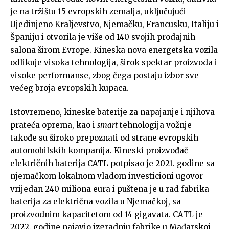
je na tržištu 15 evropskih zemalja, uključujući
Ujedinjeno Kraljevstvo, Njemačku, Francusku, Italiju i
Španiju i otvorila je više od 140 svojih prodajnih
salona širom Evrope. Kineska nova energetska vozila
odlikuje visoka tehnologija, širok spektar proizvoda i
visoke performanse, zbog čega postaju izbor sve
većeg broja evropskih kupaca.
Istovremeno, kineske baterije za napajanje i njihova
prateća oprema, kao i
smart
tehnologija vožnje
takođe su široko prepoznati od strane evropskih
automobilskih kompanija. Kineski proizvođač
električnih baterija CATL potpisao je 2021. godine sa
njemačkom lokalnom vladom investicioni ugovor
vrijedan 240 miliona eura i puštena je u rad fabrika
baterija za električna vozila u Njemačkoj, sa
proizvodnim kapacitetom od 14 gigavata. CATL je
2022. godine najavio izgradnju fabrike u Mađarskoj,