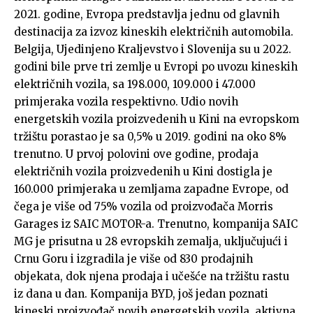
2021. godine, Evropa predstavlja jednu od glavnih
destinacija za izvoz kineskih električnih automobila.
Belgija, Ujedinjeno Kraljevstvo i Slovenija su u 2022.
godini bile prve tri zemlje u Evropi po uvozu kineskih
električnih vozila, sa 198.000, 109.000 i 47.000
primjeraka vozila respektivno. Udio novih
energetskih vozila proizvedenih u Kini na evropskom
tržištu porastao je sa 0,5% u 2019. godini na oko 8%
trenutno. U prvoj polovini ove godine, prodaja
električnih vozila proizvedenih u Kini dostigla je
160.000 primjeraka u zemljama zapadne Evrope, od
čega je više od 75% vozila od proizvođača Morris
Garages iz SAIC MOTOR-a. Trenutno, kompanija SAIC
MG je prisutna u 28 evropskih zemalja, uključujući i
Crnu Goru i izgradila je više od 830 prodajnih
objekata, dok njena prodaja i učešće na tržištu rastu
iz dana u dan. Kompanija BYD, još jedan poznati
kineski proizvođač novih energetskih vozila, aktivna