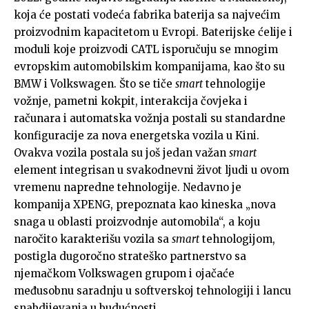
koja će postati vodeća fabrika baterija sa najvećim
proizvodnim kapacitetom u Evropi. Baterijske ćelije i
moduli koje proizvodi CATL isporučuju se mnogim
evropskim automobilskim kompanijama, kao što su
BMW i Volkswagen. Što se tiče
smart
tehnologije
vožnje, pametni kokpit, interakcija čovjeka i
računara i automatska vožnja postali su standardne
konfiguracije za nova energetska vozila u Kini.
Ovakva vozila postala su još jedan važan
smart
element integrisan u svakodnevni život ljudi u ovom
vremenu napredne tehnologije. Nedavno je
kompanija XPENG, prepoznata kao kineska „nova
snaga u oblasti proizvodnje automobila“, a koju
naročito karakterišu vozila sa
smart
tehnologijom,
postigla dugoročno strateško partnerstvo sa
njemačkom Volkswagen grupom i ojačaće
međusobnu saradnju u softverskoj tehnologiji i lancu
snabdijevanja u budućnosti.