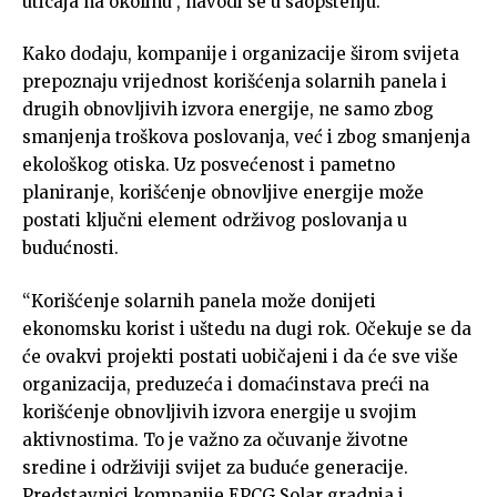
uticaja na okolinu”, navodi se u saopštenju.
Kako dodaju, kompanije i organizacije širom svijeta
prepoznaju vrijednost korišćenja solarnih panela i
drugih obnovljivih izvora energije, ne samo zbog
smanjenja troškova poslovanja, već i zbog smanjenja
ekološkog otiska. Uz posvećenost i pametno
planiranje, korišćenje obnovljive energije može
postati ključni element održivog poslovanja u
budućnosti.
“Korišćenje solarnih panela može donijeti
ekonomsku korist i uštedu na dugi rok. Očekuje se da
će ovakvi projekti postati uobičajeni i da će sve više
organizacija, preduzeća i domaćinstava preći na
korišćenje obnovljivih izvora energije u svojim
aktivnostima. To je važno za očuvanje životne
sredine i održiviji svijet za buduće generacije.
Predstavnici kompanije EPCG Solar gradnja i