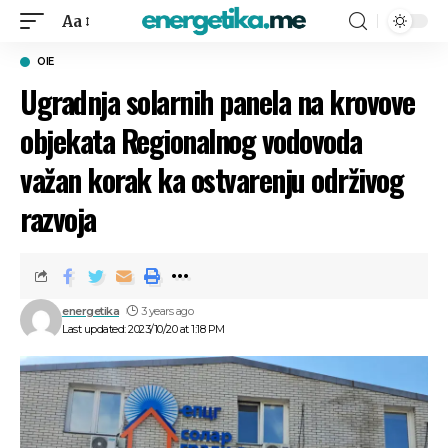
Aa
OIE
Ugradnja solarnih panela na krovove
objekata Regionalnog vodovoda
važan korak ka ostvarenju održivog
razvoja
energetika
3 years ago
Last updated: 2023/10/20 at 1:18 PM