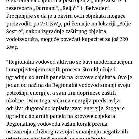
elektrana na objektima postrojenja „Bolje Sestre“ i
rezervoara „Đurmani“, „Reljići“ i „Belveder“.
Procjenjuje se da je u okviru ovih objekata moguće
proizvoditi po 730 KWp, pri čemu je na lokaciji „Bolje
Sestre“, nakon izgradnje zaštitnog objekta
vodoizvorišta, moguće povećati kapacitet za još 220
KWp.
“Regionalni vodovod aktivno se bavi modernizacijom
i unaprjeđenjem svojih procesa, što uključuje i
ugradnju solarnih panela na krovove objekata. Ovo je
jedan od načina da Regionalni vodovod smanji svoju
potrošnju energije, a sam tim doprinese zaštiti
okoline. Osim toga, solarna energija predstavlja
održiv i dugoročno isplativ izvor energije. Stoga je
ugradnja solarnih panela na krovove objekata
Regionalnog vodovoda važan korak prema
ostvarenju održivog razvoja i smanjenju negativnih