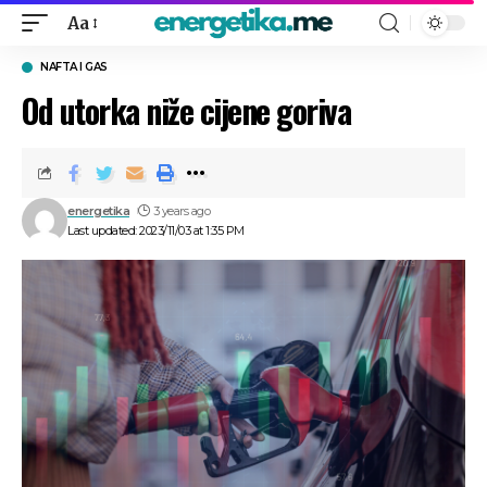
Aa
NAFTA I GAS
Od utorka niže cijene goriva
energetika
3 years ago
Last updated: 2023/11/03 at 1:35 PM