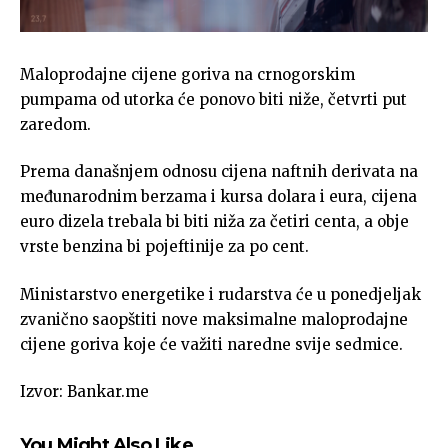
Maloprodajne cijene goriva na crnogorskim
pumpama od utorka će ponovo biti niže, četvrti put
zaredom.
Prema današnjem odnosu cijena naftnih derivata na
međunarodnim berzama i kursa dolara i eura, cijena
euro dizela trebala bi biti niža za četiri centa, a obje
vrste benzina bi pojeftinije za po cent.
Ministarstvo energetike i rudarstva će u ponedjeljak
zvanično saopštiti nove maksimalne maloprodajne
cijene goriva koje će važiti naredne svije sedmice.
Izvor: Bankar.me
You Might Also Like