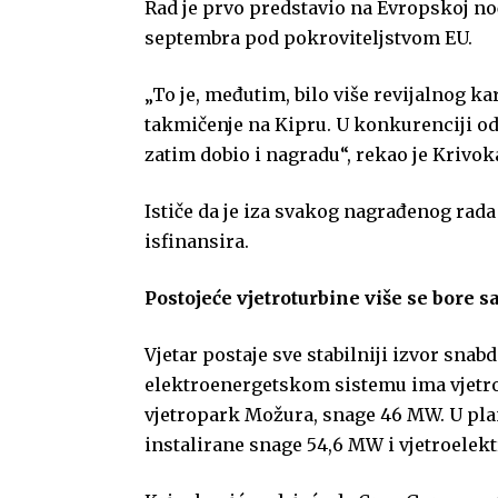
Rad je prvo predstavio na Evropskoj noć
septembra pod pokroviteljstvom EU.
„To je, međutim, bilo više revijalnog k
takmičenje na Kipru. U konkurenciji od 
zatim dobio i nagradu“, rekao je Krivok
Ističe da je iza svakog nagrađenog rada 
isfinansira.
Postojeće vjetroturbine više se bore s
Vjetar postaje sve stabilniji izvor snab
elektroenergetskom sistemu ima vjetro
vjetropark Možura, snage 46 MW. U pla
instalirane snage 54,6 MW i vjetroelekt