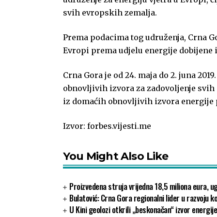
svih evropskih zemalja.
Prema podacima tog udruženja, Crna Gor
Evropi prema udjelu energije dobijene i
Crna Gora je od 24. maja do 2. juna 2019
obnovljivih izvora za zadovoljenje svih
iz domaćih obnovljivih izvora energije 
Izvor: forbes.vijesti.me
You Might Also Like
Proizvedena struja vrijedna 18,5 miliona eura, 
Bulatović: Crna Gora regionalni lider u razvoju
U Kini geolozi otkrili „beskonačan“ izvor energij