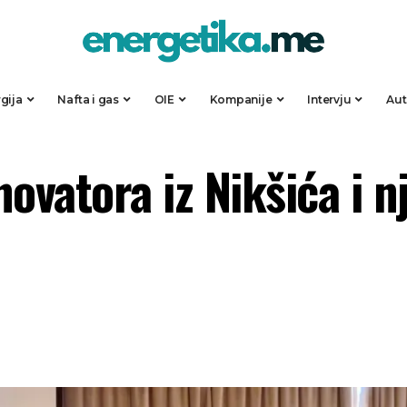
gija
Nafta i gas
OIE
Kompanije
Intervju
Au
novatora iz Nikšića i 