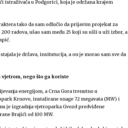
i istraživača u Podgorici, koja je održana krajem
araktera tako da sam odlučio da prijavim projekat za
200 radova, ušao sam među 25 koji su ušli u uži izbor, a
apić.
stajala je država, insitutucija, a on je morao sam sve da
a vjetrom, nego što ga koriste
dijevanja energijom, a Crna Gora trenutno u
park Krnovo, instalirane snage 72 megavata (MW) i
nu je izgradnja vjetroparka Gvozd predviđene
rane Brajići od 100 MW.