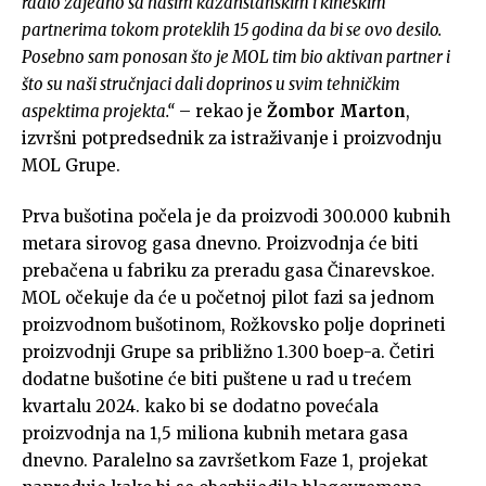
radio zajedno sa našim kazahstanskim i kineskim
partnerima tokom proteklih 15 godina da bi se ovo desilo.
Posebno sam ponosan što je MOL tim bio aktivan partner i
što su naši stručnjaci dali doprinos u svim tehničkim
aspektima projekta.“
– rekao je
Žombor Marton
,
izvršni potpredsednik za istraživanje i proizvodnju
MOL Grupe.
Prva bušotina počela je da proizvodi 300.000 kubnih
metara sirovog gasa dnevno. Proizvodnja će biti
prebačena u fabriku za preradu gasa Činarevskoe.
MOL očekuje da će u početnoj pilot fazi sa jednom
proizvodnom bušotinom, Rožkovsko polje doprineti
proizvodnji Grupe sa približno 1.300 boep-a. Četiri
dodatne bušotine će biti puštene u rad u trećem
kvartalu 2024. kako bi se dodatno povećala
proizvodnja na 1,5 miliona kubnih metara gasa
dnevno. Paralelno sa završetkom Faze 1, projekat