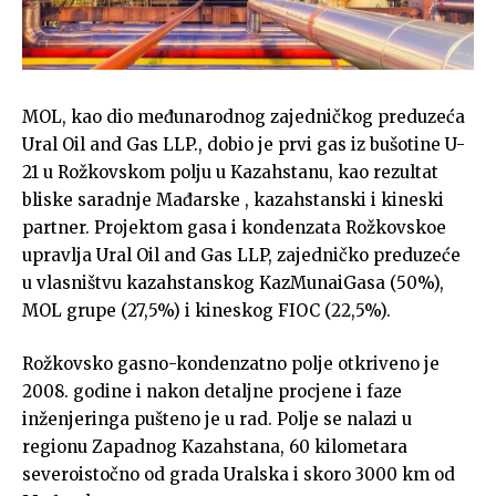
MOL, kao dio međunarodnog zajedničkog preduzeća
Ural Oil and Gas LLP., dobio je prvi gas iz bušotine U-
21 u Rožkovskom polju u Kazahstanu, kao rezultat
bliske saradnje Mađarske , kazahstanski i kineski
partner. Projektom gasa i kondenzata Rožkovskoe
upravlja Ural Oil and Gas LLP, zajedničko preduzeće
u vlasništvu kazahstanskog KazMunaiGasa (50%),
MOL grupe (27,5%) i kineskog FIOC (22,5%).
Rožkovsko gasno-kondenzatno polje otkriveno je
2008. godine i nakon detaljne procjene i faze
inženjeringa pušteno je u rad. Polje se nalazi u
regionu Zapadnog Kazahstana, 60 kilometara
severoistočno od grada Uralska i skoro 3000 km od