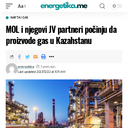
Aa
NAFTA I GAS
MOL i njegovi JV partneri počinju da
proizvode gas u Kazahstanu
energetika
3 years ago
Last updated: 2023/12/22 at 10:11 AM