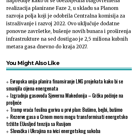
napreduje kako bi se obezbijedila blagovremena
realizacija planirane Faze 2, u skladu sa Planom
razvoja polja koji je odobrila Centralna komisija za
istraživanje i razvoj 2022. Ovo uključuje dodatne
ponovne završetke, bušenje novih bunara i proširenja
infrastrukture na sed dostigao je 2,5 miliona kubnih
metara gasa dnevno do kraja 2027.
You Might Also Like
Evropska unija planira finansiranje LNG projekata kako bi se
smanjila cijena energenata
Izgradnja gasovoda Sjeverna Makedonija – Grčka počinje na
proljeće
Tramp vraća fosilna goriva u prvi plan: Bušimo, bejbi, bušimo
Rezerve gasa u Crnom moru mogu transformisati energetsko
tržište EUusljed tenzija sa Rusijom
Slovačka i Ukrajina na ivici energetskog sukoba