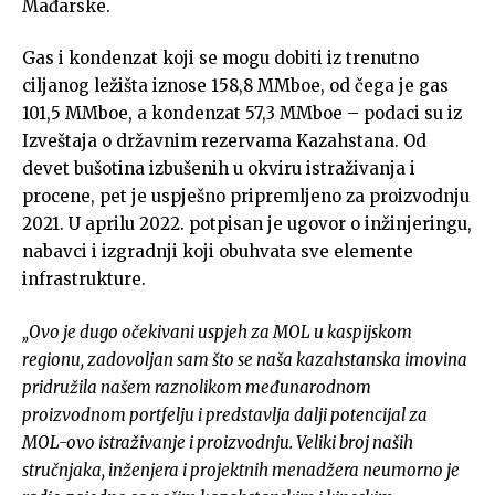
Mađarske.
Gas i kondenzat koji se mogu dobiti iz trenutno
ciljanog ležišta iznose 158,8 MMboe, od čega je gas
101,5 MMboe, a kondenzat 57,3 MMboe – podaci su iz
Izveštaja o državnim rezervama Kazahstana. Od
devet bušotina izbušenih u okviru istraživanja i
procene, pet je uspješno pripremljeno za proizvodnju
2021. U aprilu 2022. potpisan je ugovor o inžinjeringu,
nabavci i izgradnji koji obuhvata sve elemente
infrastrukture.
„Ovo je dugo očekivani uspjeh za MOL u kaspijskom
regionu, zadovoljan sam što se naša kazahstanska imovina
pridružila našem raznolikom međunarodnom
proizvodnom portfelju i predstavlja dalji potencijal za
MOL-ovo istraživanje i proizvodnju. Veliki broj naših
stručnjaka, inženjera i projektnih menadžera neumorno je