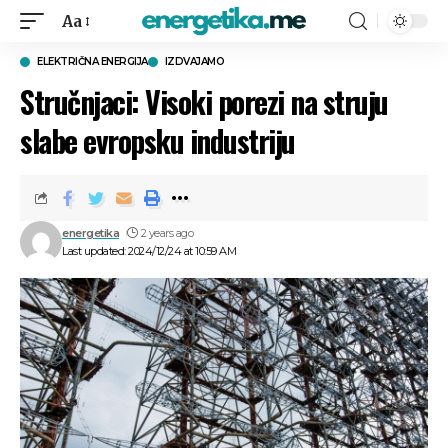
Aa
ELEKTRIČNA ENERGIJA
IZDVAJAMO
Stručnjaci: Visoki porezi na struju
slabe evropsku industriju
energetika
2 years ago
Last updated: 2024/12/24 at 10:59 AM