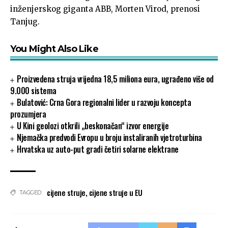
inženjerskog giganta ABB, Morten Virod, prenosi
Tanjug.
You Might Also Like
Proizvedena struja vrijedna 18,5 miliona eura, ugrađeno više od
9.000 sistema
Bulatović: Crna Gora regionalni lider u razvoju koncepta
prozumjera
U Kini geolozi otkrili „beskonačan“ izvor energije
Njemačka predvodi Evropu u broju instaliranih vjetroturbina
Hrvatska uz auto-put gradi četiri solarne elektrane
cijene struje
,
cijene struje u EU
TAGGED: