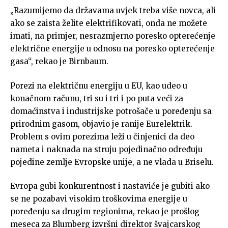
„Razumijemo da državama uvjek treba više novca, ali
ako se zaista želite elektrifikovati, onda ne možete
imati, na primjer, nesrazmjerno poresko opterećenje
električne energije u odnosu na poresko opterećenje
gasa“, rekao je Birnbaum.
Porezi na električnu energiju u EU, kao udeo u
konačnom računu, tri su i tri i po puta veći za
domaćinstva i industrijske potrošače u poređenju sa
prirodnim gasom, objavio je ranije Eurelektrik.
Problem s ovim porezima leži u činjenici da deo
nameta i naknada na struju pojedinačno određuju
pojedine zemlje Evropske unije, a ne vlada u Briselu.
Evropa gubi konkurentnost i nastaviće je gubiti ako
se ne pozabavi visokim troškovima energije u
poređenju sa drugim regionima, rekao je prošlog
meseca za Blumberg izvršni direktor švajcarskog