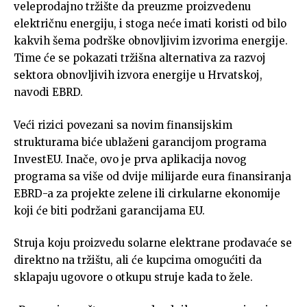
veleprodajno tržište da preuzme proizvedenu
električnu energiju, i stoga neće imati koristi od bilo
kakvih šema podrške obnovljivim izvorima energije.
Time će se pokazati tržišna alternativa za razvoj
sektora obnovljivih izvora energije u Hrvatskoj,
navodi EBRD.
Veći rizici povezani sa novim finansijskim
strukturama biće ublaženi garancijom programa
InvestEU. Inače, ovo je prva aplikacija novog
programa sa više od dvije milijarde eura finansiranja
EBRD-a za projekte zelene ili cirkularne ekonomije
koji će biti podržani garancijama EU.
Struja koju proizvedu solarne elektrane prodavaće se
direktno na tržištu, ali će kupcima omogućiti da
sklapaju ugovore o otkupu struje kada to žele.