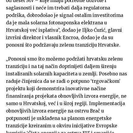
od deset MV – koje imaju potrebne dozvole i
saglasnosti i neće im trebati dalja regulatorna
podrška, dobrodošao je signal ostalim investitorima
da je mala solarna fotonaponska elektrana u
Hrvatskoj već isplativa”, dodao je Iljko Ćurić, glavni
izvršni direktor i vlasnik Encroa, dodao je da su
ponosni što podržavaju zelenu tranziciju Hrvatske.
„Ponosni smo što možemo podržati hrvatsku zelenu
tranziciju i na taj način doprinijeti daljem širenju
instaliranih solarnih kapaciteta u zemlji. Posebno nas
raduje činjenica da se radi o potpuno ‘trgovačkom’
projektu koji demonstrira inovativne načine
finansiranja projekata obnovljivih izvora energije, ne
samo u Hrvatskoj, već i u široj regiji. Implementacija
obnovljivih izvora energije na ostrvu Brač ​​u
potpunosti je usklađena sa planom energetske
tranzicije kreiranim u okviru inicijative Evropske