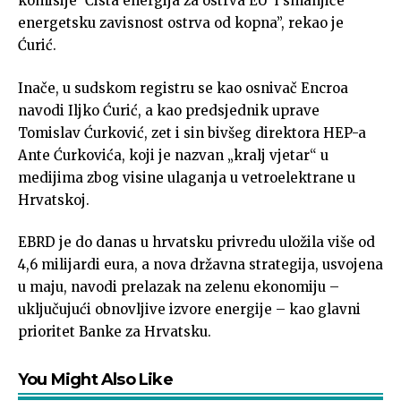
komisije ‘Čista energija za ostrva EU’ i smanjiće
energetsku zavisnost ostrva od kopna”, rekao je
Ćurić.
Inače, u sudskom registru se kao osnivač Encroa
navodi Iljko Ćurić, a kao predsjednik uprave
Tomislav Ćurković, zet i sin bivšeg direktora HEP-a
Ante Ćurkovića, koji je nazvan „kralj vjetar“ u
medijima zbog visine ulaganja u vetroelektrane u
Hrvatskoj.
EBRD je do danas u hrvatsku privredu uložila više od
4,6 milijardi eura, a nova državna strategija, usvojena
u maju, navodi prelazak na zelenu ekonomiju –
uključujući obnovljive izvore energije – kao glavni
prioritet Banke za Hrvatsku.
You Might Also Like