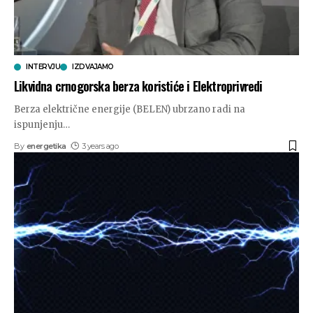
INTERVJU
IZDVAJAMO
Likvidna crnogorska berza koristiće i Elektroprivredi
Berza električne energije (BELEN) ubrzano radi na
ispunjenju
…
By
energetika
3 years ago