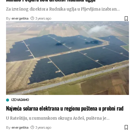
Za izvršnog direktora Rudnika uglja u Pljevljima izabran
…
By
energetika
3 years ago
IZDVAJAMO
Najveća solarna elektrana u regionu puštena u probni rad
U Rateštiju, u rumunskom okrugu Arđeš, puštena je
…
By
energetika
3 years ago