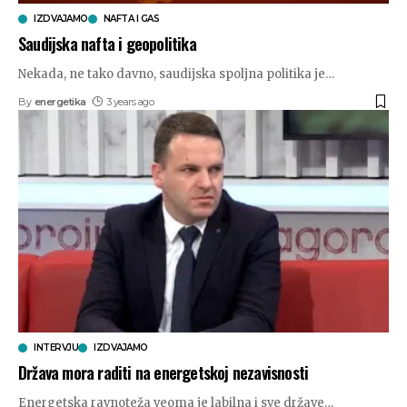
IZDVAJAMO
NAFTA I GAS
Saudijska nafta i geopolitika
Nekada, ne tako davno, saudijska spoljna politika je
…
By
energetika
3 years ago
INTERVJU
IZDVAJAMO
Država mora raditi na energetskoj nezavisnosti
Energetska ravnoteža veoma je labilna i sve države
…