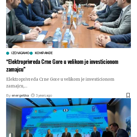
IZDVAJAMO
KOMPANIJE
“Elektroprivreda Crne Gore u velikom je investicionom
zamajcu”
Elektroprivreda Crne Gore u velikom je investicionom
zamajcu,
…
By
energetika
3 years ago