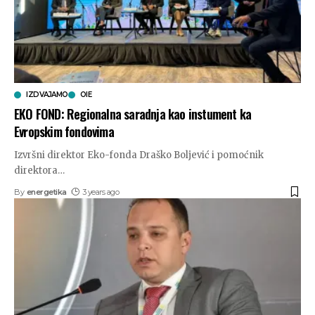
IZDVAJAMO
OIE
EKO FOND: Regionalna saradnja kao instument ka
Evropskim fondovima
Izvršni direktor Eko-fonda Draško Boljević i pomoćnik
direktora
…
By
energetika
3 years ago