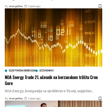
By
energetika
3 years ago
ELEKTRIČNA ENERGIJA
IZDVAJAMO
NOA Energy Trade 21. učesnik na berzanskom tržištu Crne
Gore
NOA Energy, kompanija sa sjedištem u Tirani, uspješno
…
By
energetika
3 years ago