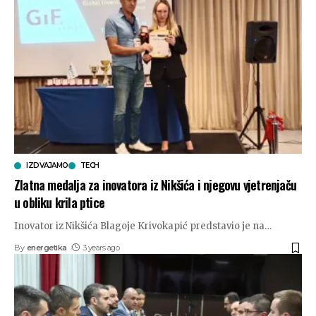
IZDVAJAMO
TECH
Zlatna medalja za inovatora iz Nikšića i njegovu vjetrenjaču
u obliku krila ptice
Inovator iz Nikšića Blagoje Krivokapić predstavio je na
…
By
energetika
3 years ago