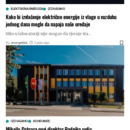
ELEKTRIČNA ENERGIJA
IZDVAJAMO
Kako bi izvlačenje električne energije iz vlage u vazduhu
jednog dana moglo da napaja naše uređaje
Niko u laboratoriji nije mogao da vjeruje šta
…
By
energetika
3 years ago
IZDVAJAMO
KOMPANIJE
Mihailo Potpara novi direktor Rudnika uglja